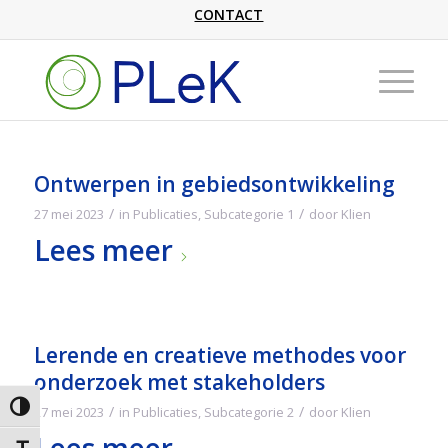
CONTACT
Ontwerpen in gebiedsontwikkeling
/
/
27 mei 2023
in
Publicaties
,
Subcategorie 1
door
Klien
Lees meer
Lerende en creatieve methodes voor
onderzoek met stakeholders
Keuze voor hoog contrast
/
/
27 mei 2023
in
Publicaties
,
Subcategorie 2
door
Klien