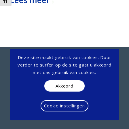
Lees meer
Kies grootte van het lettertype
© Copyright - PLeK
Deze site maakt gebruik van cookies. Door
Contact
Privacyverklaring
Cookie verklaring
verder te surfen op de site gaat u akkoord
Gebruikersvoorwaarden
met ons gebruik van cookies.
Cookie instellingen
Akkoord
Cookie instellingen